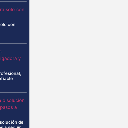
solo con
rofesional,
nfiable
isolución de
s a seguir