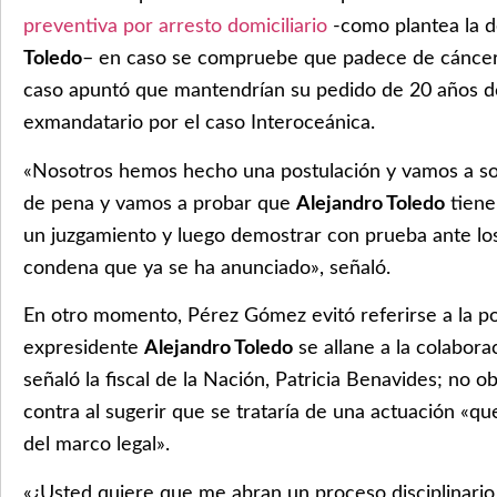
preventiva por arresto domiciliario
-como plantea la 
Toledo
– en caso se compruebe que padece de cáncer, 
caso apuntó que mantendrían su pedido de 20 años de
exmandatario por el caso Interoceánica.
«Nosotros hemos hecho una postulación y vamos a so
de pena y vamos a probar que
Alejandro Toledo
tiene
un juzgamiento y luego demostrar con prueba ante los 
condena que ya se ha anunciado», señaló.
En otro momento, Pérez Gómez evitó referirse a la pos
expresidente
Alejandro Toledo
se allane a la colaborac
señaló la fiscal de la Nación, Patricia Benavides; no ob
contra al sugerir que se trataría de una actuación «q
del marco legal».
«¿Usted quiere que me abran un proceso disciplinario