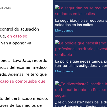
IONALES
La seguridad no se recupera 
soldados en las calles
 control de acusación
Moyobamba
 que,
en caso se
e van a oponer «a
special Lava Jato, recordó
La policía que necesitamos: p
territorial, investigadora y co
encias del examen médico
Moyobamba
ledo
. Además, reiteró que
 caso se compruebe que
o del certificado médico.
¿Te divorciaste? Inscribe la d
ravés de los medios de
tu matrimonio en Reniec: paso