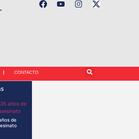
"
CONTACTO
as
años de
sesinato