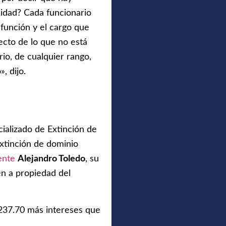
lidad? Cada funcionario
función y el cargo que
ecto de lo que no está
io, de cualquier rango,
, dijo.
o
cializado de Extinción de
xtinción de dominio
ente
Alejandro Toledo
, su
en a propiedad del
237.70 más intereses que