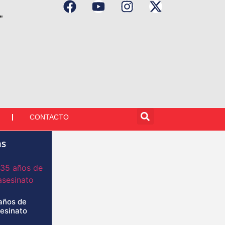
"
CONTACTO
as
años de
sesinato