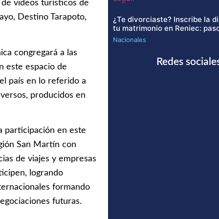
 de videos turísticos de
ayo, Destino Tarapoto,
¿Te divorciaste? Inscribe la d
tu matrimonio en Reniec: paso
Nacionales
ca congregará a las
Redes sociale
en este espacio de
l país en lo referido a
diversos, producidos en
 participación en este
gión San Martín con
cias de viajes y empresas
icipen, logrando
ternacionales formando
egociaciones futuras.