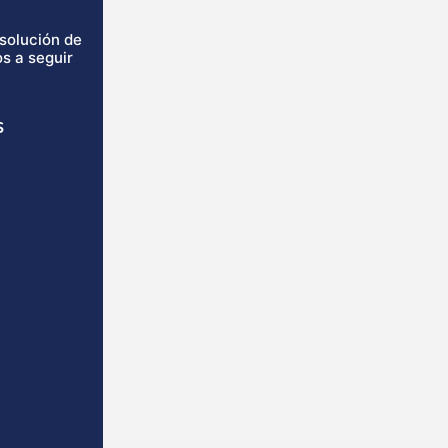
isolución de
s a seguir
s