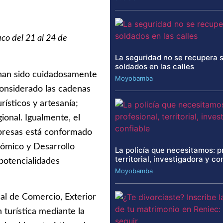
nuco
del 21 al 24 de
La seguridad no se recupera 
soldados en las calles
han sido cuidadosamente
Moyobamba
onsiderado las cadenas
rísticos y artesanía;
onal. Igualmente, el
mpresas está conformado
nómico y Desarrollo
La policía que necesitamos: p
territorial, investigadora y co
potencialidades
Moyobamba
nal de Comercio, Exterior
turística mediante la