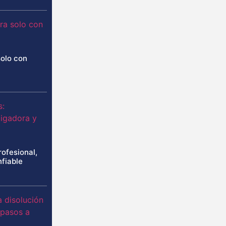
solo con
rofesional,
nfiable