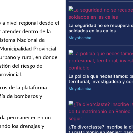
 a nivel regional desde el
La seguridad no se recupera 
soldados en las calles
 atender dentro de la
Moyobamba
Sistema Nacional de
unicipalidad Provincial
urbano y rural, en donde
stión del riesgo de
rovincial.
La policía que necesitamos: p
territorial, investigadora y co
ros de la plataforma
Moyobamba
añía de bomberos y
enda permanecer en un
yendo los drenajes y
¿Te divorciaste? Inscribe la d
tu matrimonio en Reniec: paso