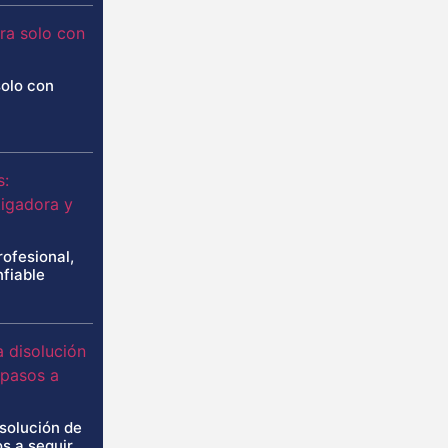
solo con
rofesional,
nfiable
isolución de
s a seguir