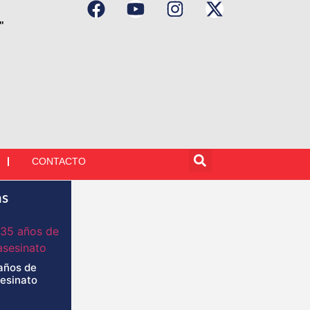
"
CONTACTO
as
años de
sesinato