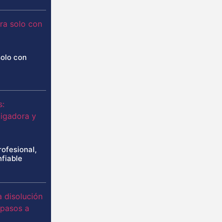
solo con
rofesional,
nfiable