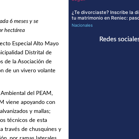
¿Te divorciaste? Inscribe la d
tu matrimonio en Reniec: paso
ada 6 meses y se
Nacionales
or hectárea
Redes sociale
yecto Especial Alto Mayo
ipalidad Distrital de
s de la Asociación de
n de un vivero volante
jo Ambiental del PEAM,
AM viene apoyando con
alvanizados y mallas;
los técnicos de esta
 a través de chusquines y
ón, por ramas laterales,