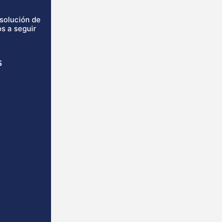
isolución de
s a seguir
s