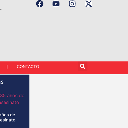
"
CONTACTO
as
años de
sesinato