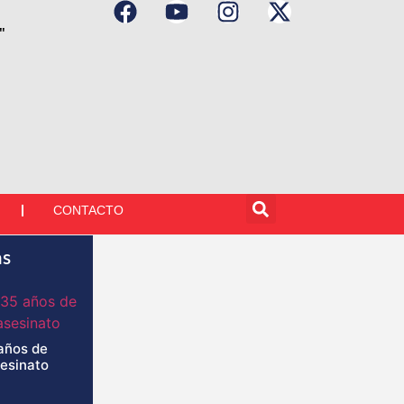
"
CONTACTO
as
años de
sesinato