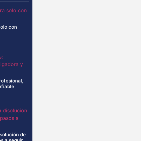
solo con
rofesional,
nfiable
isolución de
s a seguir