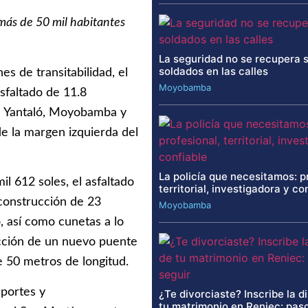
 más de 50 mil habitantes
La seguridad no se recupera 
soldados en las calles
s de transitabilidad, el
Moyobamba
sfaltado de 11.8
de Yantaló, Moyobamba y
e la margen izquierda del
La policía que necesitamos: p
l 612 soles, el asfaltado
territorial, investigadora y co
 construcción de 23
Moyobamba
, así como cunetas a lo
ucción de un nuevo puente
e 50 metros de longitud.
sportes y
¿Te divorciaste? Inscribe la d
tu matrimonio en Reniec: paso