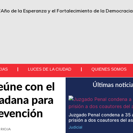
"Año de la Esperanza y el Fortalecimiento de la Democracia
CIAS
LUCES DE LA CIUDAD
QUIENES SOMOS
eúne con el
Últimas notici
dadana para
revención
Juzgado Penal condena a 35 
prisión a dos coautores del a
Judicial
RIOJA