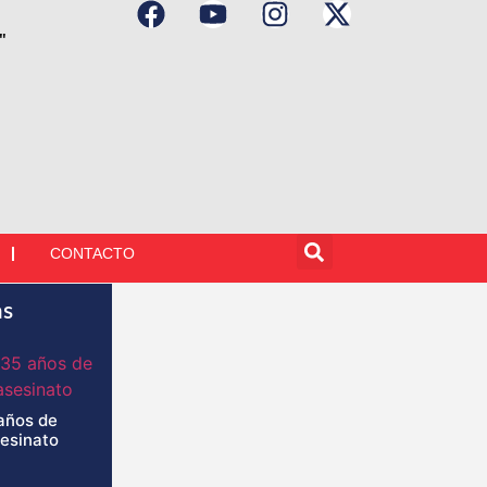
"
CONTACTO
as
años de
sesinato