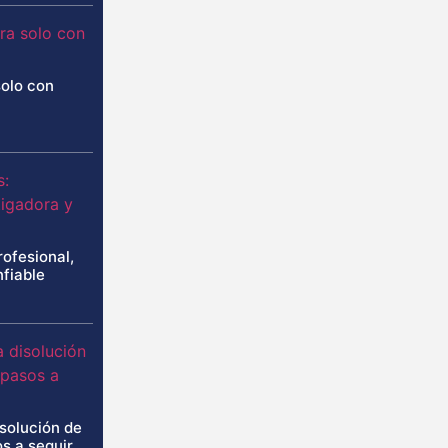
solo con
rofesional,
nfiable
isolución de
s a seguir