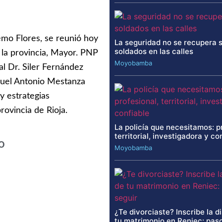
demo Flores, se reunió hoy
La seguridad no se recupera 
soldados en las calles
 la provincia, Mayor. PNP
Moyobamba
l Dr. Siler Fernández
guel Antonio Mestanza
y estrategias
ovincia de Rioja.
La policía que necesitamos: p
territorial, investigadora y co
o
Moyobamba
¿Te divorciaste? Inscribe la d
tu matrimonio en Reniec: paso