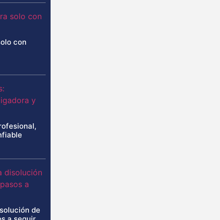
solo con
rofesional,
nfiable
isolución de
s a seguir