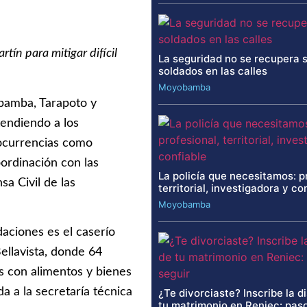
ín para mitigar difícil
La seguridad no se recupera 
soldados en las calles
Moyobamba
bamba, Tarapoto y
tendiendo a los
 ocurrencias como
oordinación con las
La policía que necesitamos: p
sa Civil de las
territorial, investigadora y co
Moyobamba
aciones es el caserío
Bellavista, donde 64
s con alimentos y bienes
a a la secretaría técnica
¿Te divorciaste? Inscribe la d
tu matrimonio en Reniec: paso