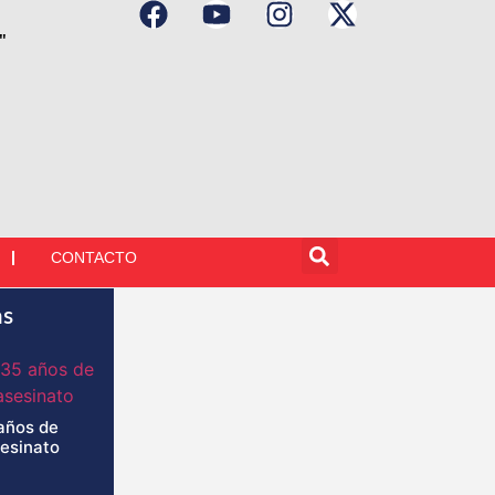
"
CONTACTO
as
años de
sesinato