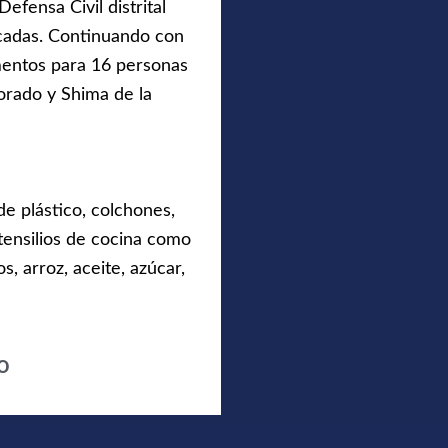
efensa Civil distrital
icadas. Continuando con
limentos para 16 personas
orado y Shima de la
de plástico, colchones,
utensilios de cocina como
s, arroz, aceite, azúcar,
o