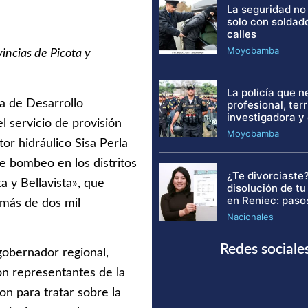
La seguridad no
solo con soldad
calles
Moyobamba
incias de Picota y
La policía que 
a de Desarrollo
profesional, terri
investigadora y
 servicio de provisión
Moyobamba
or hidráulico Sisa Perla
de bombeo en los distritos
¿Te divorciaste?
a y Bellavista», que
disolución de t
en Reniec: paso
 más de dos mil
Nacionales
Redes sociale
gobernador regional,
on representantes de la
on para tratar sobre la