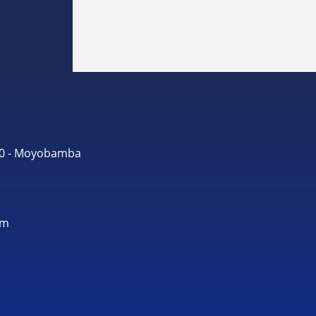
490 - Moyobamba
om