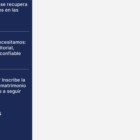
 se recupera
os en las
necesitamos:
torial,
 confiable
 Inscribe la
u matrimonio
s a seguir
s