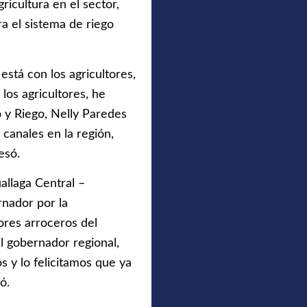
icultura en el sector,
a el sistema de riego
stá con los agricultores,
los agricultores, he
o y Riego, Nelly Paredes
s canales en la región,
esó.
allaga Central –
rnador por la
tores arroceros del
el gobernador regional,
 y lo felicitamos que ya
ó.