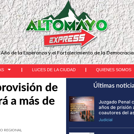
"Año de la Esperanza y el Fortalecimiento de la Democracia
AS
LUCES DE LA CIUDAD
QUIENES SOMOS
provisión de
Últimas notici
rá a más de
Juzgado Penal 
años de prisión 
coautores del a
Judicial
O REGIONAL