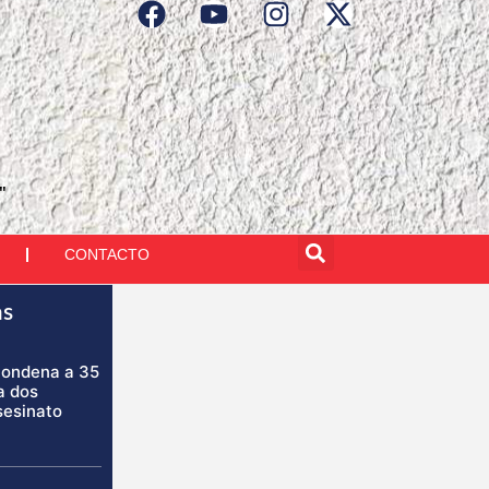
"
CONTACTO
as
condena a 35
a dos
sesinato