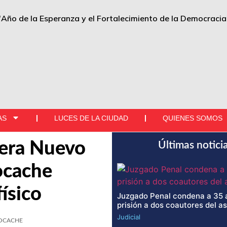
"Año de la Esperanza y el Fortalecimiento de la Democracia
AS
LUCES DE LA CIUDAD
QUIENES SOMOS
tera Nuevo
Últimas notici
ocache
ísico
Juzgado Penal condena a 35 
prisión a dos coautores del a
Judicial
OCACHE