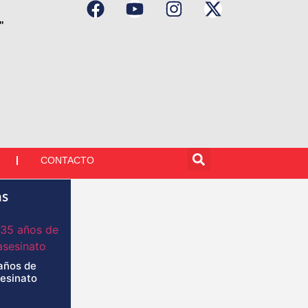
"
CONTACTO
as
años de
sesinato