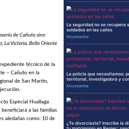
La seguridad no se recupera 
soldados en las calles
caserío de Cañuto sino
Moyobamba
 La Victoria, Bello Oriente
expediente técnico de la
te – Cañuto en la
La policía que necesitamos: p
territorial, investigadora y co
gional de San Martín,
Moyobamba
jecución.
ecto Especial Huallaga
eneficiará a las familias
des aledañas como: 10 de
¿Te divorciaste? Inscribe la d
tu matrimonio en Reniec: paso