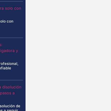
solo con
rofesional,
nfiable
isolución de
s a seguir