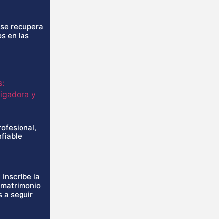
 se recupera
os en las
rofesional,
nfiable
 Inscribe la
u matrimonio
s a seguir