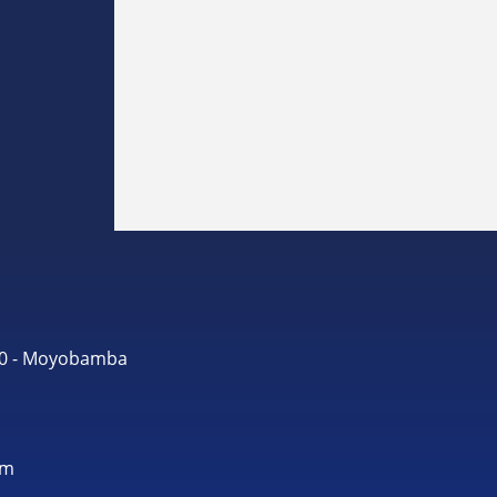
490 - Moyobamba
om