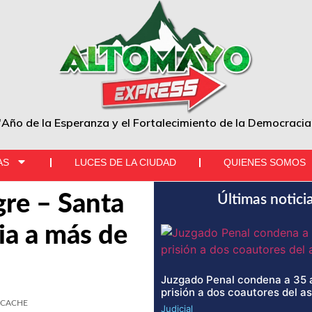
"Año de la Esperanza y el Fortalecimiento de la Democracia
AS
LUCES DE LA CIUDAD
QUIENES SOMOS
gre – Santa
Últimas notici
ia a más de
Juzgado Penal condena a 35 
prisión a dos coautores del a
CACHE
Judicial