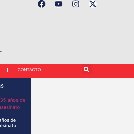
"
CONTACTO
as
años de
sesinato