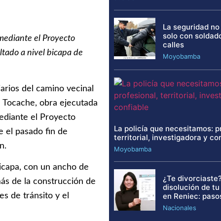
La seguridad no
solo con soldad
mediante el Proyecto
calles
ltado a nivel bicapa de
Moyobamba
iarios del camino vecinal
e Tocache, obra ejecutada
ediante el Proyecto
La policía que necesitamos: p
 el pasado fin de
territorial, investigadora y co
n.
Moyobamba
bicapa, con un ancho de
¿Te divorciaste?
ás de la construcción de
disolución de t
en Reniec: paso
es de tránsito y el
Nacionales