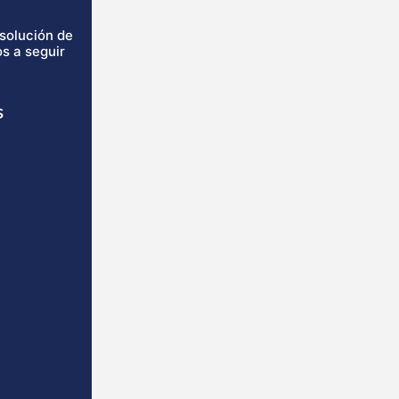
isolución de
s a seguir
s