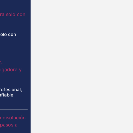
solo con
rofesional,
nfiable