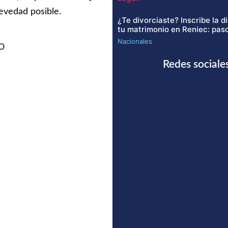
revedad posible.
¿Te divorciaste? Inscribe la d
tu matrimonio en Reniec: paso
Nacionales
o
Redes sociale