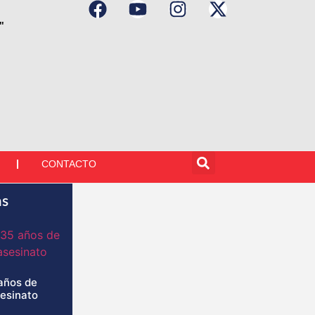
"
CONTACTO
as
años de
sesinato