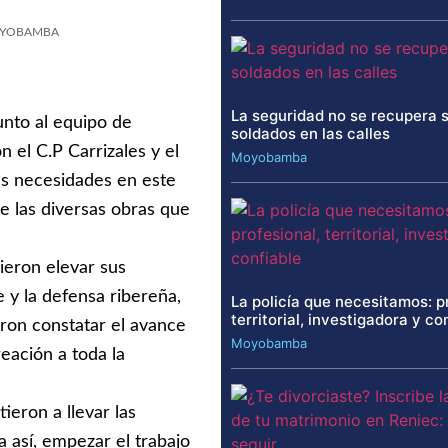
YOBAMBA
La seguridad no se recupera 
unto al equipo de
soldados en las calles
n el C.P Carrizales y el
Moyobamba
las necesidades en este
de las diversas obras que
dieron elevar sus
e y la defensa ribereña,
La policía que necesitamos: p
territorial, investigadora y co
eron constatar el avance
Moyobamba
reación a toda la
ieron a llevar las
 así, empezar el trabajo