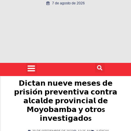
7 de agosto de 2026
𝗗𝗶𝗰𝘁𝗮𝗻 𝗻𝘂𝗲𝘃𝗲 𝗺𝗲𝘀𝗲𝘀 𝗱𝗲
𝗽𝗿𝗶𝘀𝗶𝗼́𝗻 𝗽𝗿𝗲𝘃𝗲𝗻𝘁𝗶𝘃𝗮 𝗰𝗼𝗻𝘁𝗿𝗮
𝗮𝗹𝗰𝗮𝗹𝗱𝗲 𝗽𝗿𝗼𝘃𝗶𝗻𝗰𝗶𝗮𝗹 𝗱𝗲
𝗠𝗼𝘆𝗼𝗯𝗮𝗺𝗯𝗮 𝘆 𝗼𝘁𝗿𝗼s
𝗶𝗻𝘃𝗲𝘀𝘁𝗶𝗴𝗮𝗱𝗼s