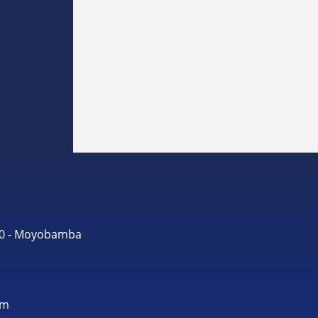
490 - Moyobamba
om