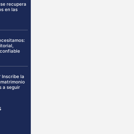
 se recupera
os en las
necesitamos:
torial,
 confiable
 Inscribe la
u matrimonio
s a seguir
s