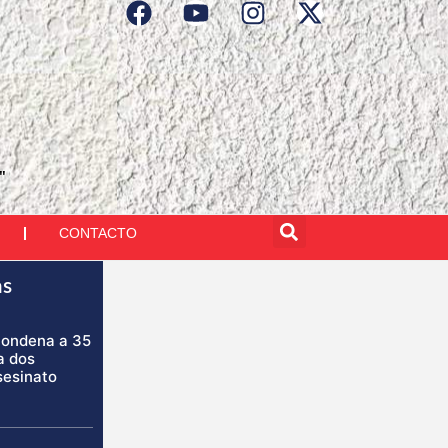
"
CONTACTO
as
condena a 35
a dos
sesinato