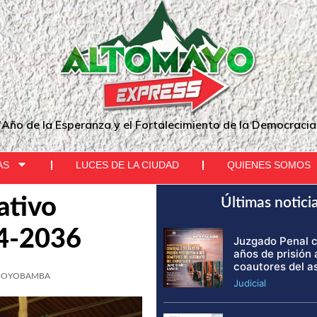
"Año de la Esperanza y el Fortalecimiento de la Democracia
AS
LUCES DE LA CIUDAD
QUIENES SOMOS
ativo
Últimas notici
24-2036
Juzgado Penal 
años de prisión 
coautores del a
OYOBAMBA
Judicial