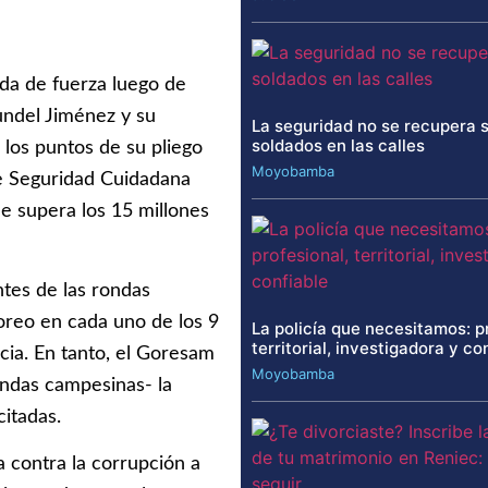
da de fuerza luego de
undel Jiménez y su
La seguridad no se recupera 
soldados en las calles
 los puntos de su pliego
Moyobamba
de Seguridad Cuidadana
e supera los 15 millones
tes de las rondas
oreo en cada uno de los 9
La policía que necesitamos: p
territorial, investigadora y co
ncia. En tanto, el Goresam
Moyobamba
ondas campesinas- la
itadas.
a contra la corrupción a