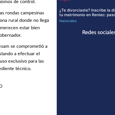
nismos de control.
¿Te divorciaste? Inscribe la d
las rondas campesinas
tu matrimonio en Reniec: paso
zona rural donde no llega
Nacionales
y merecen estar bien
Redes sociale
gobernador.
oresam se comprometió a
stando a efectuar el
uso exclusivo para las
ediente técnico.
o