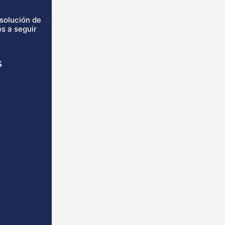
isolución de
s a seguir
s