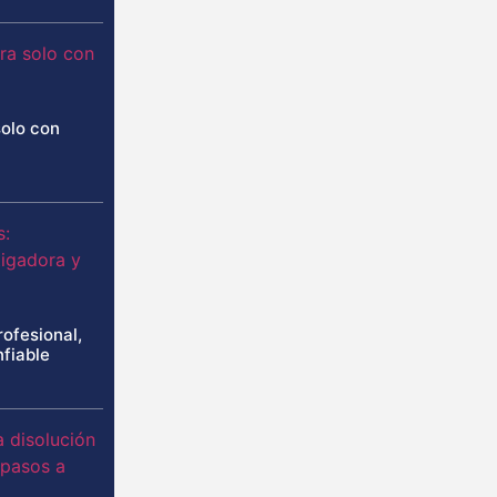
solo con
rofesional,
nfiable