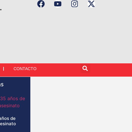
"
CONTACTO
as
años de
sesinato