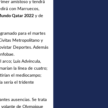
rimer amistoso y tendrá
edirá con Marruecos,
Mundo Qatar 2022
y de
gramado para el martes
Civitas Metropolitano y
Movistar Deportes. Además
Infobae.
 arco; Luis Advíncula,
rían la línea de cuatro;
tirían el mediocampo;
a sería el tridente
antes ausencias. Se trata
, volante de Olympique