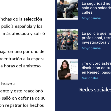
La seguridad no
solo con soldad
calles
Moyobamba
inchas de la
selección
 policía española y los
La policía que 
l más afectado y sufrió
profesional, terri
investigadora y
Moyobamba
bajaron uno por uno del
ncentración a la espera
¿Te divorciaste?
 a horas del amistoso
disolución de t
en Reniec: paso
Nacionales
 brazo al
Redes sociale
gente y este reaccionó
salió en defensa de su
n registrar los hechos