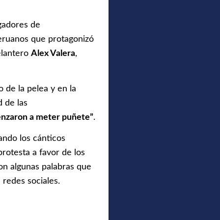
gadores de
 peruanos que protagonizó
elantero
Alex Valera
,
 de la pelea y en la
d de las
enzaron a meter puñete”
.
ando los cánticos
protesta a favor de los
on algunas palabras que
 redes sociales.