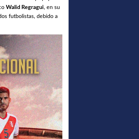
ico
Walid Regragui
, en su
os futbolistas, debido a