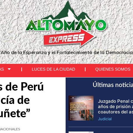
"Año de la Esperanza y el Fortalecimiento de la Democracia
AS
LUCES DE LA CIUDAD
QUIENES SOMOS
s de Perú
Últimas notici
cía de
Juzgado Penal 
años de prisión 
uñete”
coautores del a
Judicial
NACIONALES