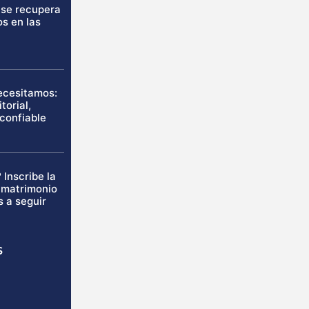
 se recupera
os en las
necesitamos:
torial,
 confiable
 Inscribe la
u matrimonio
s a seguir
s