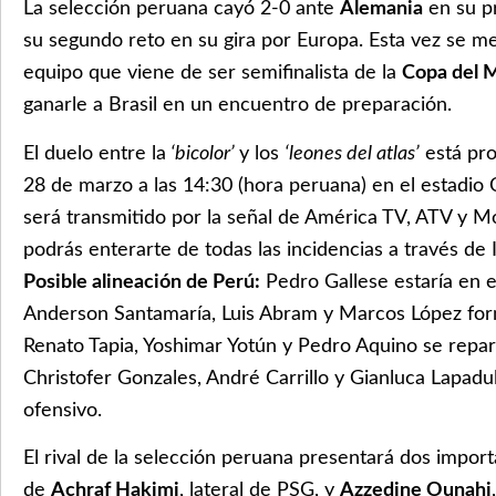
La selección peruana cayó 2-0 ante
Alemania
en su p
su segundo reto en su gira por Europa. Esta vez se m
equipo que viene de ser semifinalista de la
Copa del 
ganarle a Brasil en un encuentro de preparación.
El duelo entre la
‘bicolor’
y los
‘leones del atlas’
está pro
28 de marzo a las 14:30 (hora peruana) en el estadio 
será transmitido por la señal de América TV, ATV y 
podrás enterarte de todas las incidencias a través de 
Posible alineación de Perú:
Pedro Gallese estaría en el
Anderson Santamaría, Luis Abram y Marcos López forma
Renato Tapia, Yoshimar Yotún y Pedro Aquino se repar
Christofer Gonzales, André Carrillo y Gianluca Lapadul
ofensivo.
El rival de la selección peruana presentará dos import
de
Achraf Hakimi
, lateral de PSG, y
Azzedine Ounahi