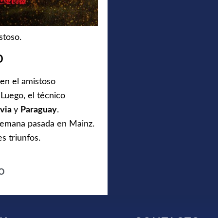
stoso.
o
en el amistoso
 Luego, el técnico
ivia
y
Paraguay
.
 semana pasada en Mainz.
s triunfos.
o