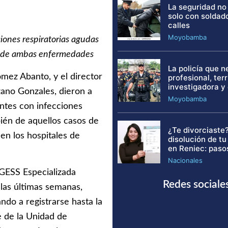
La seguridad no
solo con soldad
calles
Moyobamba
ciones respiratorias agudas
to de ambas enfermedades
La policía que 
mez Abanto, y el director
profesional, terri
investigadora y
zano Gonzales, dieron a
Moyobamba
entes con infecciones
bién de aquellos casos de
¿Te divorciaste?
en los hospitales de
disolución de t
en Reniec: paso
Nacionales
OGESS Especializada
Redes sociale
las últimas semanas,
do a registrarse hasta la
 de la Unidad de