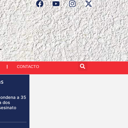
"
CONTACTO
as
condena a 35
a dos
sesinato