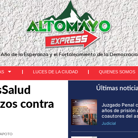
"Año de la Esperanza y el Fortalecimiento de la Democracia
AS
LUCES DE LA CIUDAD
QUIENES SOMOS
sSalud
Últimas notici
zos contra
Juzgado Penal 
años de prisión 
coautores del a
Judicial
RAPOTO