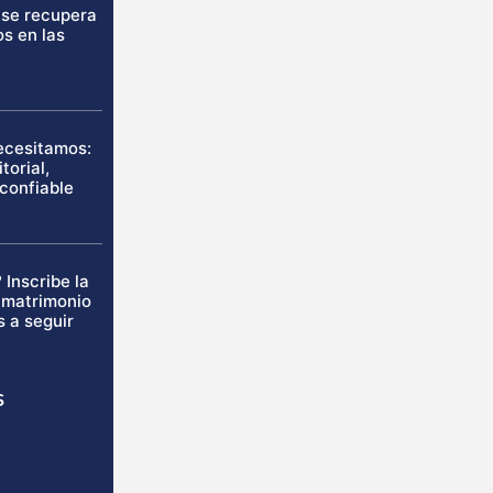
 se recupera
os en las
necesitamos:
torial,
 confiable
 Inscribe la
u matrimonio
s a seguir
s