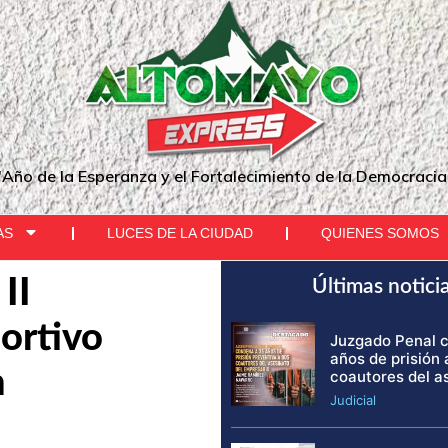
"Año de la Esperanza y el Fortalecimiento de la Democracia
AS
LUCES DE LA CIUDAD
QUIENES SOMOS
II
Últimas notici
ortivo
Juzgado Penal 
años de prisión 
n
coautores del a
Judicial