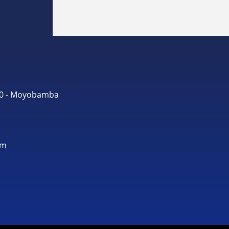
490 - Moyobamba
om