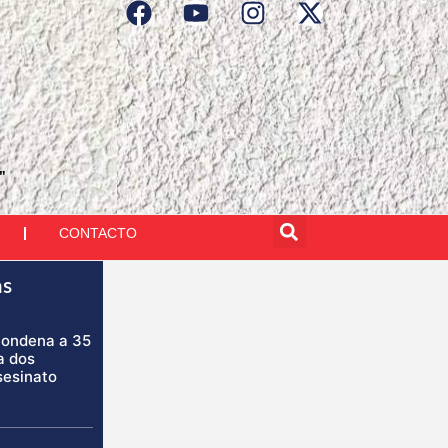
"
CONTACTO
as
condena a 35
a dos
sesinato