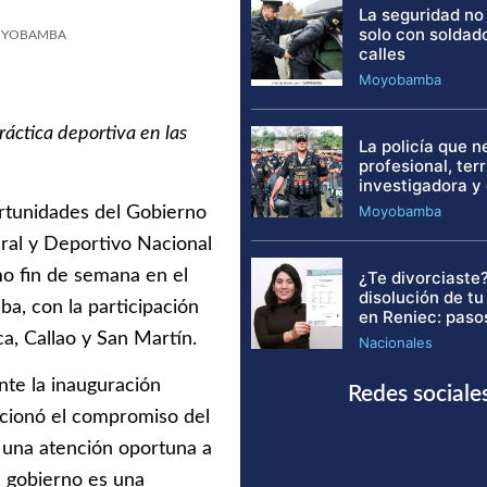
La seguridad no
solo con soldad
YOBAMBA
calles
Moyobamba
áctica deportiva en las
La policía que 
profesional, terri
investigadora y
Moyobamba
ortunidades del Gobierno
ural y Deportivo Nacional
mo fin de semana en el
¿Te divorciaste?
disolución de t
, con la participación
en Reniec: paso
, Callao y San Martín.
Nacionales
nte la inauguración
Redes sociale
ncionó el compromiso del
 una atención oportuna a
u gobierno es una