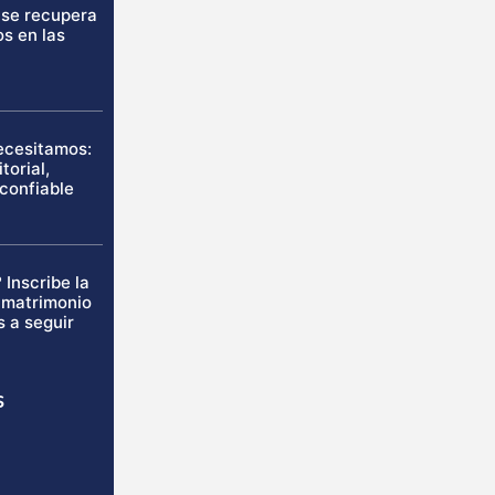
 se recupera
os en las
necesitamos:
torial,
 confiable
 Inscribe la
u matrimonio
s a seguir
s