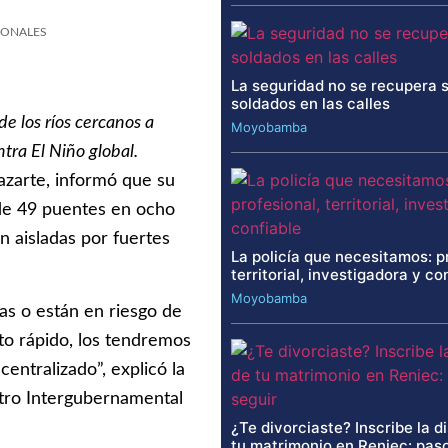
IONALES
La seguridad no se recupera 
soldados en las calles
de los ríos cercanos a
Moyobamba
ra El Niño global.
azarte, informó que su
 de 49 puentes en ocho
n aisladas por fuertes
La policía que necesitamos: p
territorial, investigadora y co
Moyobamba
as o están en riesgo de
to rápido, los tendremos
ntralizado”, explicó la
ntro Intergubernamental
¿Te divorciaste? Inscribe la d
tu matrimonio en Reniec: paso