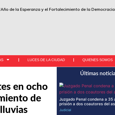
"Año de la Esperanza y el Fortalecimiento de la Democracia
AS
LUCES DE LA CIUDAD
QUIENES SOMOS
Últimas notici
tes en ocho
amiento de
Juzgado Penal condena a 35 
prisión a dos coautores del a
lluvias
Judicial