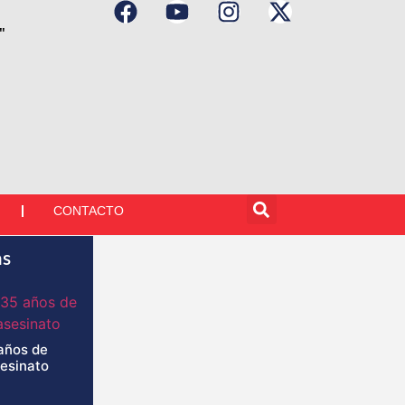
"
CONTACTO
as
años de
sesinato