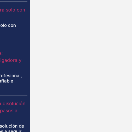
solo con
rofesional,
nfiable
isolución de
s a seguir