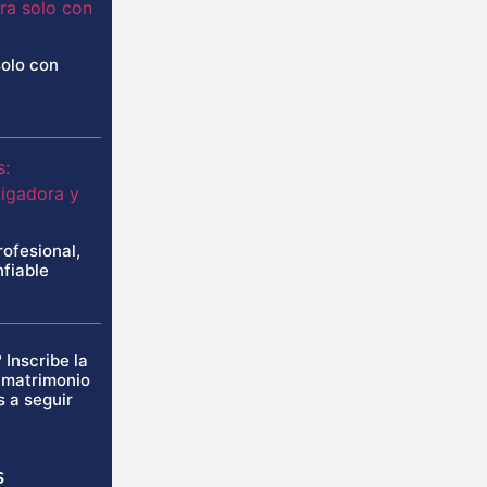
solo con
rofesional,
nfiable
 Inscribe la
u matrimonio
s a seguir
s