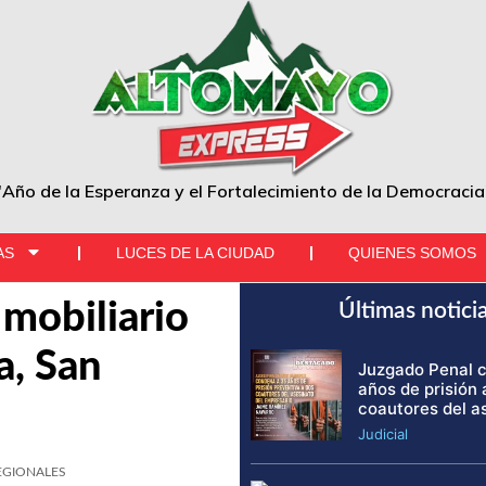
"Año de la Esperanza y el Fortalecimiento de la Democracia
AS
LUCES DE LA CIUDAD
QUIENES SOMOS
mobiliario
Últimas notici
a, San
Juzgado Penal 
años de prisión 
coautores del a
Judicial
EGIONALES