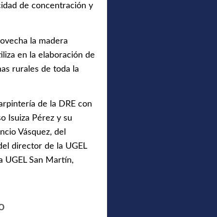
cidad de concentración y
rovecha la madera
liza en la elaboración de
nas rurales de toda la
carpintería de la DRE con
so Isuiza Pérez y su
encio Vásquez, del
el director de la UGEL
la UGEL San Martín,
o