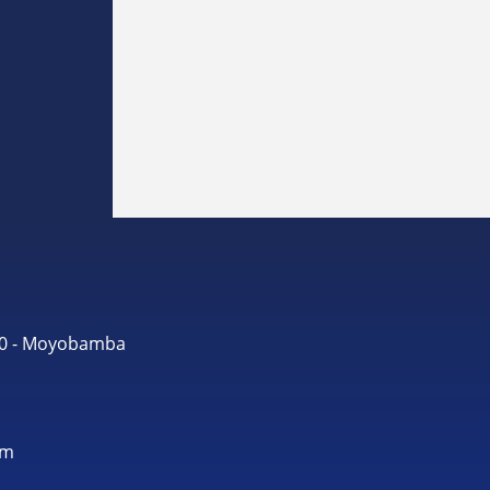
490 - Moyobamba
om