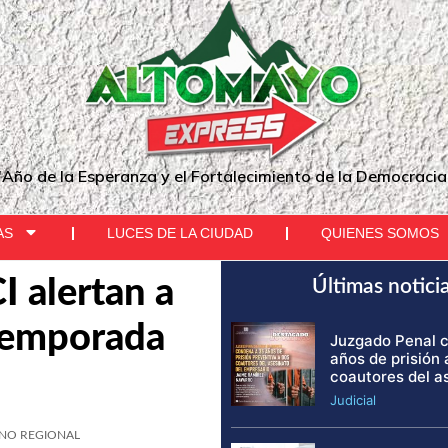
"Año de la Esperanza y el Fortalecimiento de la Democracia
AS
LUCES DE LA CIUDAD
QUIENES SOMOS
 alertan a
Últimas notici
temporada
Juzgado Penal 
años de prisión 
coautores del a
Judicial
NO REGIONAL