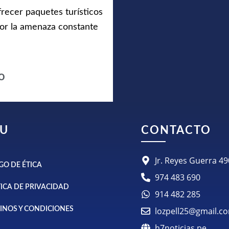
recer paquetes turísticos
por la amenaza constante
o
U
CONTACTO
Jr. Reyes Guerra 
GO DE ÉTICA
974 483 690
TICA DE PRIVACIDAD
914 482 285
INOS Y CONDICIONES
lozpell25@gmail.c
h7noticias.pe