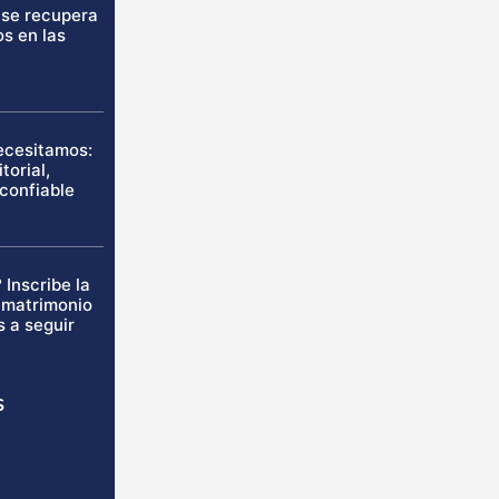
 se recupera
os en las
necesitamos:
torial,
 confiable
 Inscribe la
u matrimonio
s a seguir
s