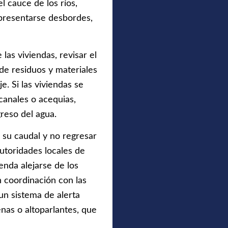
l cauce de los ríos,
presentarse desbordes,
las viviendas, revisar el
 de residuos y materiales
e. Si las viviendas se
canales o acequias,
greso del agua.
 su caudal y no regresar
utoridades locales de
nda alejarse de los
n coordinación con las
un sistema de alerta
enas o altoparlantes, que