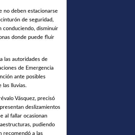
ue no deben estacionarse
 cinturón de seguridad,
n conduciendo, disminuir
onas donde puede fluir
a las autoridades de
raciones de Emergencia
ención ante posibles
as lluvias.
révalo Vásquez, precisó
s presentan deslizamientos
 al fallar ocasionan
raestructuras, pudiendo
én recomendó a las