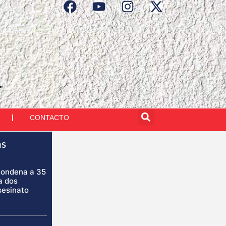
"
CONTACTO
as
condena a 35
a dos
sesinato