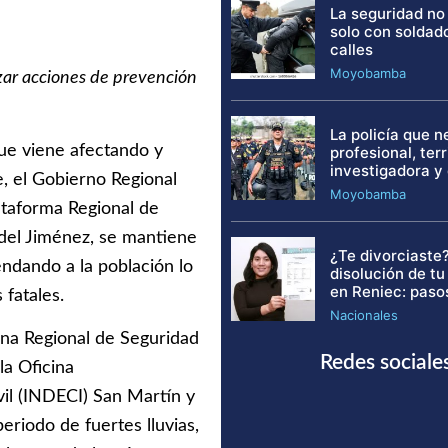
La seguridad no
solo con soldad
calles
Moyobamba
zar acciones de prevención
La policía que 
que viene afectando y
profesional, terri
investigadora y
, el Gobierno Regional
Moyobamba
ataforma Regional de
del Jiménez, se mantiene
¿Te divorciaste?
ndando a la población lo
disolución de t
en Reniec: paso
 fatales.
Nacionales
ina Regional de Seguridad
Redes sociale
la Oficina
il (INDECI) San Martín y
eriodo de fuertes lluvias,