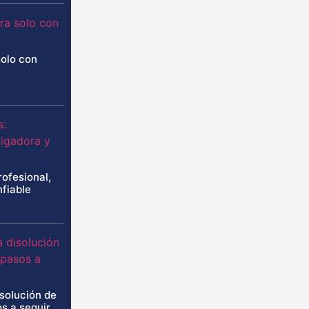
solo con
rofesional,
nfiable
isolución de
s a seguir