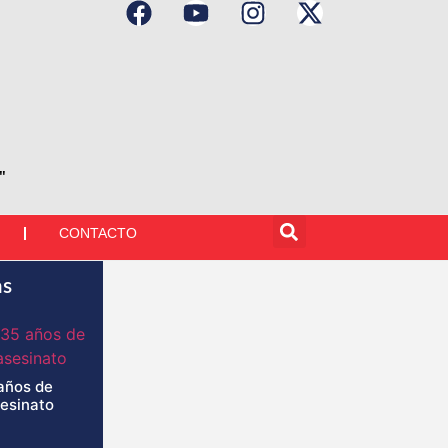
"
CONTACTO
as
años de
sesinato