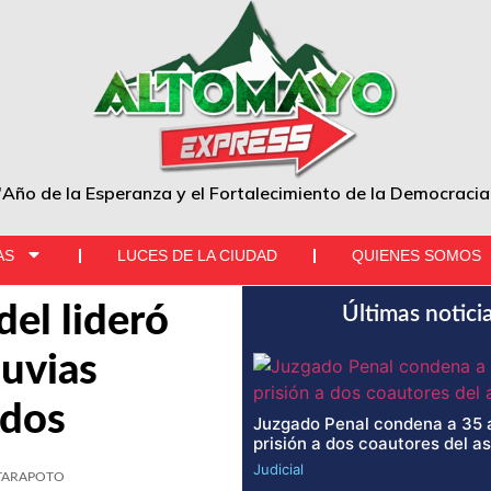
"Año de la Esperanza y el Fortalecimiento de la Democracia
AS
LUCES DE LA CIUDAD
QUIENES SOMOS
el lideró
Últimas notici
luvias
ados
Juzgado Penal condena a 35 
prisión a dos coautores del a
Judicial
TARAPOTO