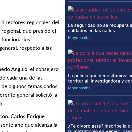
 directores regionales del
La seguridad no se recupera 
soldados en las calles
 regional, que preside el
Moyobamba
 funcionarios
eneral, respecto a las
nedo Angulo, el consejero
La policía que necesitamos: p
de cada una de las
territorial, investigadora y co
es de algunos temas dados
Moyobamba
erente general solicitó la
m.
con. Carlos Enrique
sente año que alcanza la
¿Te divorciaste? Inscribe la d
tu matrimonio en Reniec: paso