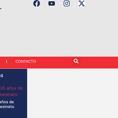
"
CONTACTO
as
años de
sesinato