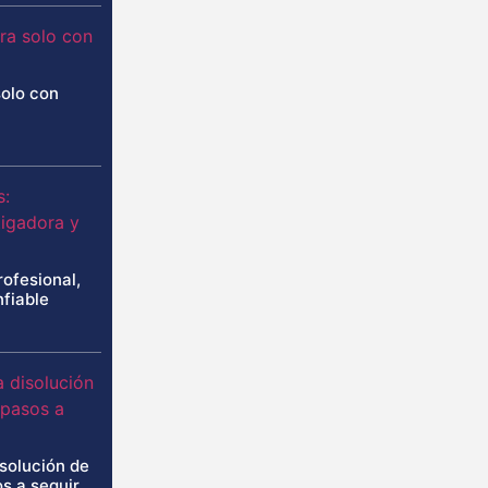
solo con
rofesional,
nfiable
isolución de
s a seguir