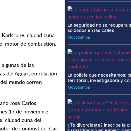
La seguridad no se recupera 
soldados en las calles
 Karlsruhe, ciudad cuna
Moyobamba
 del motor de combustión,
algunas de las
as del Agua», en relación
La policía que necesitamos: p
territorial, investigadora y co
s del mundo corren
Moyobamba
uano José Carlos
rnes 17 de noviembre
e, ciudad cuna del
¿Te divorciaste? Inscribe la d
 motor de combustión, Carl
tu matrimonio en Reniec: paso