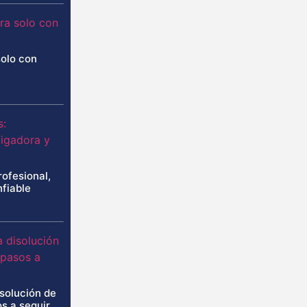
solo con
rofesional,
nfiable
isolución de
s a seguir