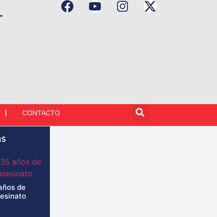
"
CONTACTO
as
años de
sesinato