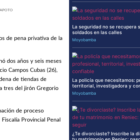
RAPOTO
La seguridad no se recupera 
soldados en las calles
s de pena privativa de la
Moyobamba
nó dos años y seis meses
ricio Campos Cubas (26),
adena de tiendas de
La policía que necesitamos: p
territorial, investigadora y co
a tres del jirón Gregorio
Moyobamba
coación de proceso
 Fiscalía Provincial Penal
¿Te divorciaste? Inscribe la d
tu matrimonio en Reniec: paso