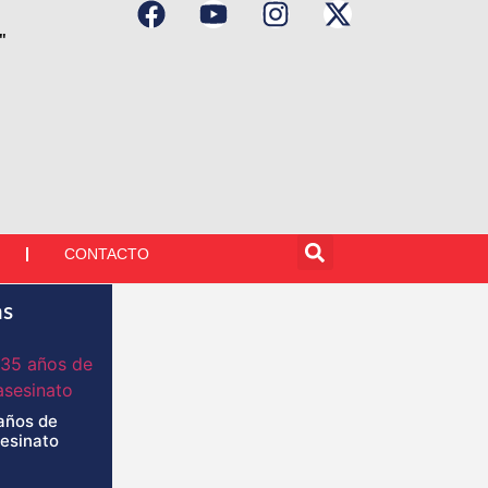
"
CONTACTO
as
años de
sesinato