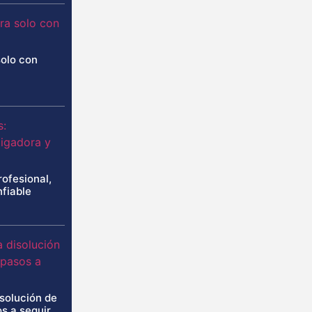
solo con
rofesional,
nfiable
isolución de
s a seguir