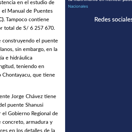
stencia en el estudio de
Nacionales
en el Manual de Puentes
Redes sociale
C)
. Tampoco contiene
r total de S/ 6 257 670.
ne construyendo el puente
lanos, sin embargo, en la
ía e hidráulica
gitud, teniendo en
ío Chontayacu, que tiene
uente Jorge Chávez tiene
 del puente Shanusi
 el Gobierno Regional de
de concreto, armadura y
es en los detalles de la