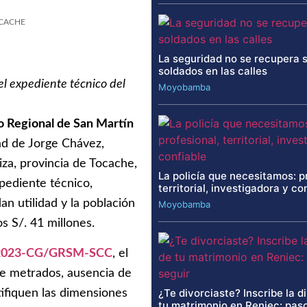
CACHE
La seguridad no se recupera 
soldados en las calles
 el expediente técnico del
Moyobamba
 Regional de San Martín
dad de Jorge Chávez,
iza, provincia de Tocache,
La policía que necesitamos: p
pediente técnico,
territorial, investigadora y co
n utilidad y la población
Moyobamba
os S/. 41 millones.
0-2023-CG/GRSM-SCC
, el
de metrados, ausencia de
¿Te divorciaste? Inscribe la d
tifiquen las dimensiones
tu matrimonio en Reniec: paso