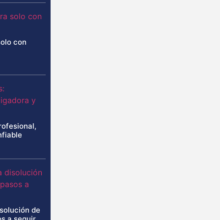
solo con
rofesional,
nfiable
isolución de
s a seguir