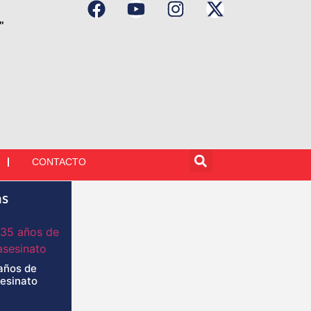
"
CONTACTO
as
años de
sesinato