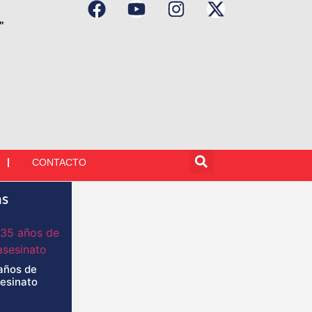
"
CONTACTO
as
años de
sesinato